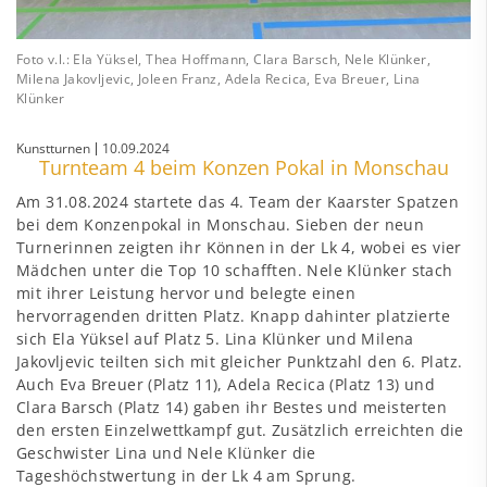
Foto v.l.: Ela Yüksel, Thea Hoffmann, Clara Barsch, Nele Klünker,
Milena Jakovljevic, Joleen Franz, Adela Recica, Eva Breuer, Lina
Klünker
Kunstturnen
10.09.2024
Turnteam 4 beim Konzen Pokal in Monschau
Am 31.08.2024 startete das 4. Team der Kaarster Spatzen
bei dem Konzenpokal in Monschau. Sieben der neun
Turnerinnen zeigten ihr Können in der Lk 4, wobei es vier
Mädchen unter die Top 10 schafften. Nele Klünker stach
mit ihrer Leistung hervor und belegte einen
hervorragenden dritten Platz. Knapp dahinter platzierte
sich Ela Yüksel auf Platz 5. Lina Klünker und Milena
Jakovljevic teilten sich mit gleicher Punktzahl den 6. Platz.
Auch Eva Breuer (Platz 11), Adela Recica (Platz 13) und
Clara Barsch (Platz 14) gaben ihr Bestes und meisterten
den ersten Einzelwettkampf gut. Zusätzlich erreichten die
Geschwister Lina und Nele Klünker die
Tageshöchstwertung in der Lk 4 am Sprung.