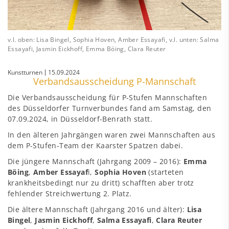
v.l. oben: Lisa Bingel, Sophia Hoven, Amber Essayafi, v.l. unten: Salma
Essayafi, Jasmin Eickhoff, Emma Böing, Clara Reuter
Kunstturnen
15.09.2024
Verbandsausscheidung P-Mannschaft
Die Verbandsausscheidung für P-Stufen Mannschaften
des Düsseldorfer Turnverbundes fand am Samstag, den
07.09.2024, in Düsseldorf-Benrath statt.
In den älteren Jahrgängen waren zwei Mannschaften aus
dem P-Stufen-Team der Kaarster Spatzen dabei.
Die jüngere Mannschaft (Jahrgang 2009 – 2016):
Emma
Böing
,
Amber Essayaf
i,
Sophia Hoven
(starteten
krankheitsbedingt nur zu dritt) schafften aber trotz
fehlender Streichwertung 2. Platz.
Die ältere Mannschaft (Jahrgang 2016 und älter):
Lisa
Bingel
,
Jasmin Eickhoff
,
Salma Essayafi
,
Clara Reuter