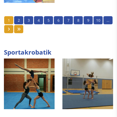
1
2
3
4
5
6
7
8
9
10
…
Sportakrobatik