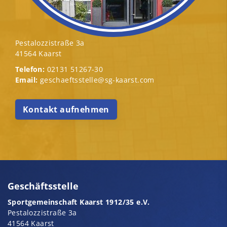
Pestalozzistraße 3a
41564 Kaarst
Telefon:
02131 51267-30
Email:
geschaeftsstelle@sg-kaarst.com
Kontakt aufnehmen
Geschäftsstelle
Sportgemeinschaft Kaarst 1912/35 e.V.
Pestalozzistraße 3a
41564 Kaarst