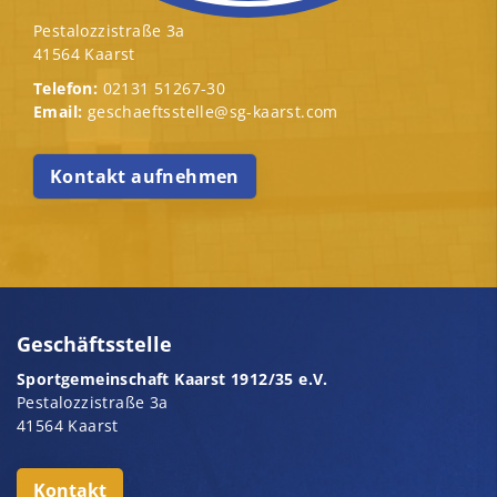
Pestalozzistraße 3a
41564 Kaarst
Telefon:
02131 51267-30
Email:
geschaeftsstelle@sg-kaarst.com
Kontakt aufnehmen
Geschäftsstelle
Sportgemeinschaft Kaarst 1912/35 e.V.
Pestalozzistraße 3a
41564 Kaarst
Kontakt