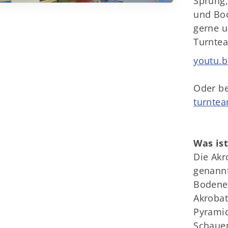
Sprung,
und Bod
gerne u
Turntea
youtu.b
Oder be
turntea
Was is
Die Akr
genannt
Bodene
Akrobat
Pyramid
Schauen