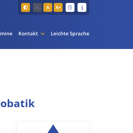
A-
A
A+
rmine
Kontakt
Leichte Sprache
obatik