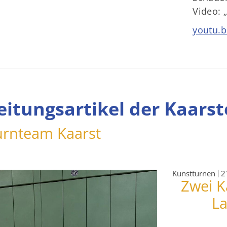
Video: 
youtu.b
eitungsartikel der Kaars
urnteam Kaarst
Kunstturnen
2
Zwei K
La