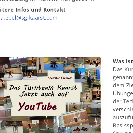
itere Infos und Kontakt
ra.ebel@sg-kaarst.com
Was is
Das Kun
genannt
dem Zie
Übunge
der Tec
versch
auszufü
Basissp