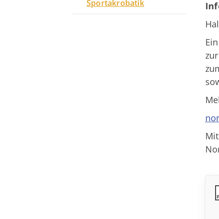
Sportakrobatik
In
Hal
Ein
zur
zu
sow
Mel
no
Mit
No