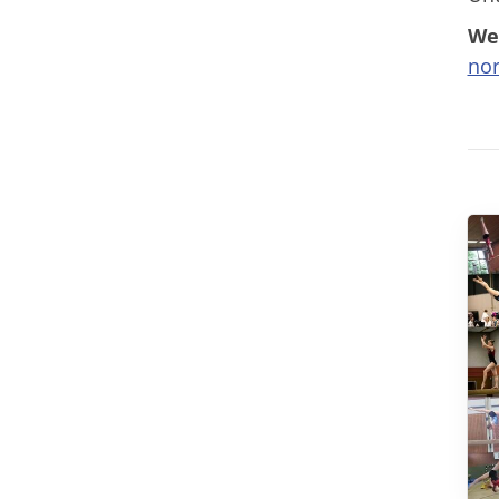
We
no